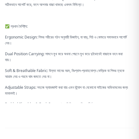
সঠিকভাবে সাপোর্ট করে, ফলে আপনার বাচ্চা থাকছে একদম নিশ্চিন্ত।
✅ প্রধান বৈশিষ্ট্য:
Ergonomic Design: শিশুর শরীরের গঠন অনুযায়ী ডিজাইন, যা ঘাড়, পিঠ ও কোমরে সমানভাবে সাপোর্ট
দেয়।
Dual Position Carrying: সামনে মুখ করে অথবা পেছনে মুখ করে দুইভাবেই বাচ্চাকে বহন করা
যায়।
Soft & Breathable Fabric: উন্নত মানের নরম, নিঃশ্বাস-প্রবাহযোগ্য ফেব্রিক যা শিশুর ত্বকে
আরাম দেয় ও গরমে ঘাম জমতে দেয় না।
Adjustable Straps: সহজে অ্যাডজাস্ট করা যায় এমন স্ট্র্যাপ যা যেকোনো সাইজের অভিভাবকের জন্য
মানানসই।
Padded Shoulder & Back Support: অতিরিক্ত প্যাডিং যা দীর্ঘসময় বহনে আরামদায়ক
অভিজ্ঞতা দেয়।
Secure Fastening System: স্ট্রং বকল সিস্টেম যা বাচ্চাকে নিরাপদে ধরে রাখে সব সময়।